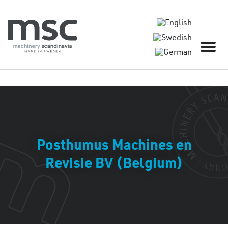
Posthumus Machines en
Revisie BV (Belgium)