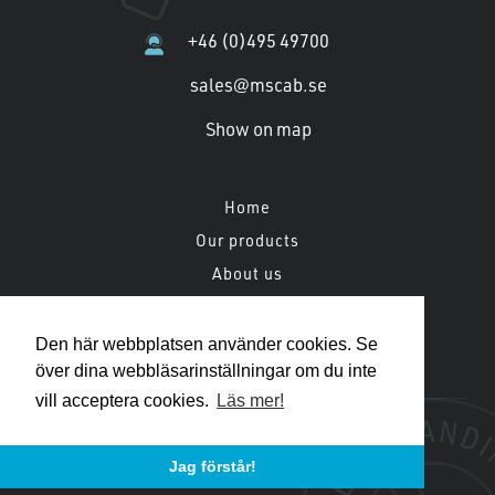
+46 (0)495 49700
sales@mscab.se
Show on map
Home
Our products
About us
Files
Spare parts, service & warranty
Den här webbplatsen använder cookies. Se
över dina webbläsarinställningar om du inte
vill acceptera cookies.
Läs mer!
©2026 Machinery Scandinavia
Jag förstår!
+46 (0)495 49700
-
sales@mscab.se
-
To the top